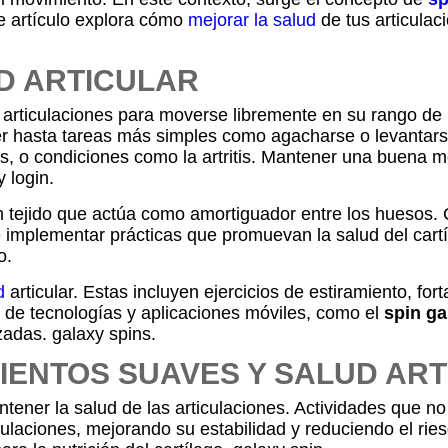
e artículo explora cómo
mejorar la salud
de tus articulac
D ARTICULAR
las articulaciones para moverse libremente en su rango 
rer hasta tareas más simples como agacharse o levantars
s, o condiciones como la artritis. Mantener una buena movi
 login.
n tejido que actúa como amortiguador entre los huesos. 
e implementar prácticas que promuevan la salud del cartí
o.
d
articular. Estas incluyen ejercicios de estiramiento, fo
 de tecnologías y aplicaciones móviles, como el
spin ga
izadas. galaxy spins.
IENTOS SUAVES Y SALUD AR
ner la salud de las articulaciones. Actividades que no g
culaciones, mejorando su estabilidad y reduciendo el ri