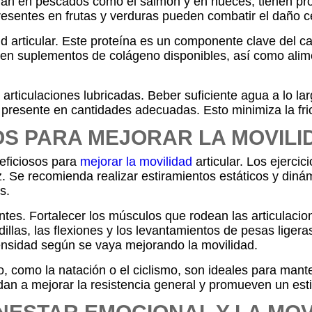
ran en pescados como el salmón y en nueces, tienen pr
presentes en frutas y verduras pueden combatir el daño c
d articular. Este proteína es un componente clave del ca
xisten suplementos de colágeno disponibles, así como alim
articulaciones lubricadas. Beber suficiente agua a lo lar
 presente en cantidades adecuadas. Esto minimiza la fric
S PARA MEJORAR LA MOVILI
neficiosos para
mejorar la movilidad
articular. Los ejerci
dez. Se recomienda realizar estiramientos estáticos y din
s.
ntes. Fortalecer los músculos que rodean las articulaci
adillas, las flexiones y los levantamientos de pesas lig
ensidad según se vaya mejorando la movilidad.
o, como la natación o el ciclismo, son ideales para man
dan a mejorar la resistencia general y promueven un esti