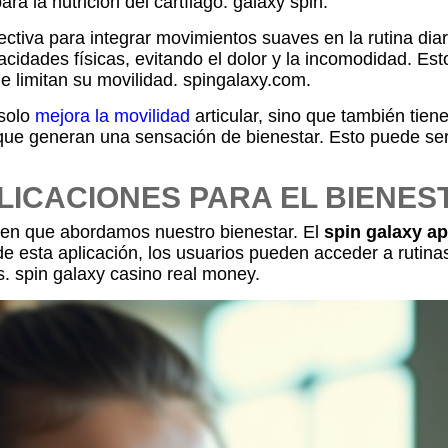
ra la nutrición del cartílago. galaxy spin.
tiva para integrar movimientos suaves en la rutina diar
pacidades físicas, evitando el dolor y la incomodidad. E
 limitan su movilidad. spingalaxy.com.
 solo
mejora la movilidad
articular, sino que también tien
 que generan una sensación de bienestar. Esto puede ser
PLICACIONES PARA EL BIENE
 en que abordamos nuestro bienestar. El
spin galaxy a
és de esta aplicación, los usuarios pueden acceder a ruti
nes. spin galaxy casino real money.