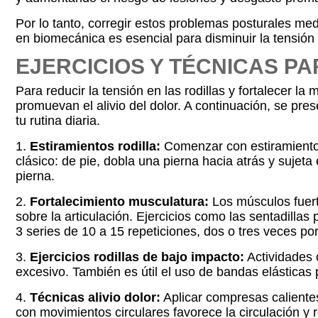
Por lo tanto, corregir estos problemas posturales med
en biomecánica es esencial para disminuir la tensión en
EJERCICIOS Y TÉCNICAS PA
Para reducir la tensión en las rodillas y fortalecer l
promuevan el alivio del dolor. A continuación, se pre
tu rutina diaria.
1.
Estiramientos rodilla:
Comenzar con estiramientos 
clásico: de pie, dobla una pierna hacia atrás y sujet
pierna.
2.
Fortalecimiento musculatura:
Los músculos fuert
sobre la articulación. Ejercicios como las sentadillas
3 series de 10 a 15 repeticiones, dos o tres veces p
3.
Ejercicios rodillas de bajo impacto:
Actividades c
excesivo. También es útil el uso de bandas elásticas pa
4.
Técnicas alivio dolor:
Aplicar compresas calientes
con movimientos circulares favorece la circulación y 