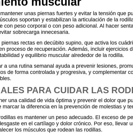
miento muscular
a mantener unas piernas fuertes y evitar la tensión que 
ulos soportan y estabilizan la articulación de la rodilla
rse con peso corporal o con peso adicional. Al hacer sent
evitar sobrecarga innecesaria.
piernas rectas en decúbito supino, que activa los cuádric
en proceso de recuperación. Además, incluir ejercicios d
abilidad y equilibrio muscular alrededor de la rodilla.
ar a una rutina semanal ayuda a prevenir lesiones, promu
tos de forma controlada y progresiva, y complementar co
bles.
LES PARA CUIDAR LAS ROD
er una calidad de vida óptima y prevenir el dolor que pu
rcar la diferencia en la prevención de molestias y tens
rodillas es mantener un peso adecuado. El exceso de p
esgaste en el cartílago y dolor crónico. Por eso, llevar u
lecer los músculos que rodean las rodillas.