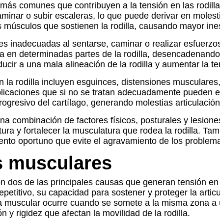
s más comunes que contribuyen a la tensión en las rodil
inar o subir escaleras, lo que puede derivar en molestias
los músculos que sostienen la rodilla, causando mayor ines
es inadecuadas al sentarse, caminar o realizar esfuerzos
 en determinadas partes de la rodilla, desencadenando 
ducir a una mala alineación de la rodilla y aumentar la t
n la rodilla incluyen esguinces, distensiones musculares
mplicaciones que si no se tratan adecuadamente pueden e
ogresivo del cartílago, generando molestias articulació
a combinación de factores físicos, posturales y lesione
ura y fortalecer la musculatura que rodea la rodilla. Ta
iento oportuno que evite el agravamiento de los problema
s musculares
son dos de las principales causas que generan tensión e
repetitivo, su capacidad para sostener y proteger la art
arga muscular ocurre cuando se somete a la misma zona a 
 y rigidez que afectan la movilidad de la rodilla.