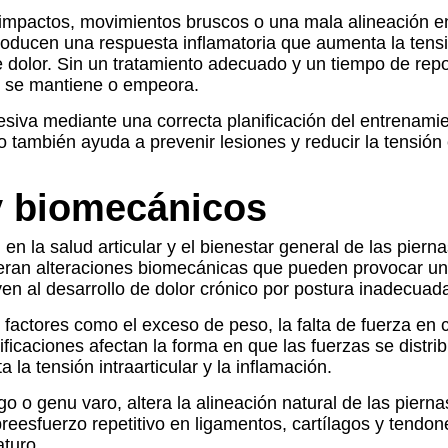
impactos, movimientos bruscos o una mala alineación en
producen una respuesta inflamatoria que aumenta la te
de dolor. Sin un tratamiento adecuado y un tiempo de rep
or se mantiene o empeora.
cesiva mediante una correcta planificación del entrenamie
 también ayuda a prevenir lesiones y reducir la tensión 
y biomecánicos
n la salud articular y el bienestar general de las piern
eneran alteraciones biomecánicas que pueden provocar una
en al desarrollo de dolor crónico por postura inadecuad
factores como el exceso de peso, la falta de fuerza en 
icaciones afectan la forma en que las fuerzas se distribu
la tensión intraarticular y la inflamación.
 o genu varo, altera la alineación natural de las piernas
reesfuerzo repetitivo en ligamentos, cartílagos y tendo
turo.