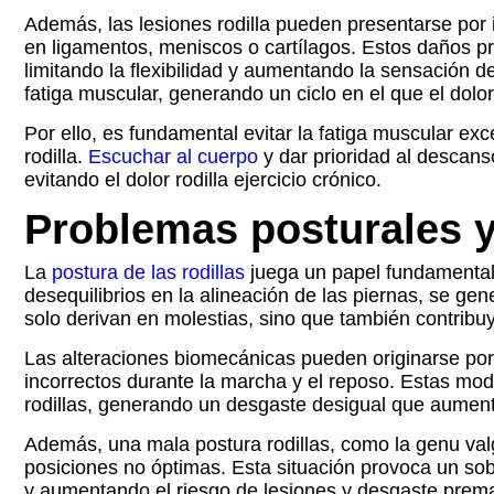
Además, las lesiones rodilla pueden presentarse por 
en ligamentos, meniscos o cartílagos. Estos daños 
limitando la flexibilidad y aumentando la sensación 
fatiga muscular, generando un ciclo en el que el dol
Por ello, es fundamental evitar la fatiga muscular ex
rodilla.
Escuchar al cuerpo
y dar prioridad al descanso
evitando el dolor rodilla ejercicio crónico.
Problemas posturales 
La
postura de las rodillas
juega un papel fundamental e
desequilibrios en la alineación de las piernas, se g
solo derivan en molestias, sino que también contribuy
Las alteraciones biomecánicas pueden originarse por 
incorrectos durante la marcha y el reposo. Estas modif
rodillas, generando un desgaste desigual que aumenta 
Además, una mala postura rodillas, como la genu valgo
posiciones no óptimas. Esta situación provoca un sob
y aumentando el riesgo de lesiones y desgaste prema