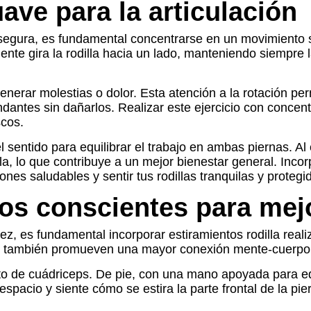
uave para la articulación
a y segura, es fundamental concentrarse en un movimient
nte gira la rodilla hacia un lado, manteniendo siempre l
erar molestias o dolor. Esta atención a la rotación perm
ndantes sin dañarlos. Realizar este ejercicio con concen
scos.
l sentido para equilibrar el trabajo en ambas piernas. A
lla, lo que contribuye a un mejor bienestar general. Incorp
nes saludables y sentir tus rodillas tranquilas y protegi
tos conscientes para mejor
idez, es fundamental incorporar estiramientos rodilla re
que también promueven una mayor conexión mente-cuerpo,
to de cuádriceps. De pie, con una mano apoyada para equi
spacio y siente cómo se estira la parte frontal de la pi