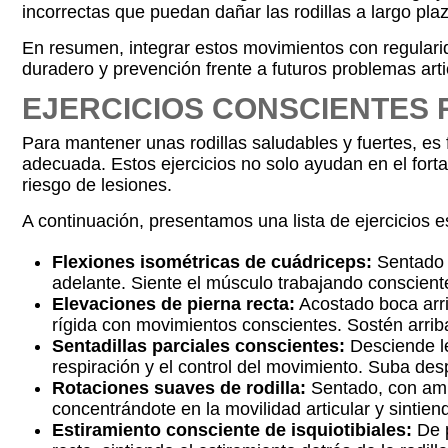
incorrectas que puedan dañar las rodillas a largo pla
En resumen, integrar estos movimientos con regularida
duradero y prevención frente a futuros problemas arti
EJERCICIOS CONSCIENTES
Para mantener unas rodillas saludables y fuertes, es
adecuada. Estos ejercicios no solo ayudan en el forta
riesgo de lesiones.
A continuación, presentamos una lista de ejercicios e
Flexiones isométricas de cuádriceps:
Sentado c
adelante. Siente el músculo trabajando conscient
Elevaciones de pierna recta:
Acostado boca arri
rígida con movimientos conscientes. Sostén arrib
Sentadillas parciales conscientes:
Desciende le
respiración y el control del movimiento. Suba despa
Rotaciones suaves de rodilla:
Sentado, con ambos
concentrándote en la movilidad articular y sintie
Estiramiento consciente de isquiotibiales:
De p