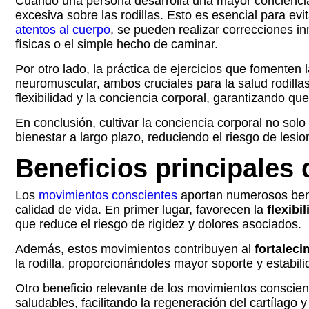
Cuando una persona desarrolla una mayor conciencia 
excesiva sobre las rodillas. Esto es esencial para 
atentos al cuerpo
, se pueden realizar correcciones i
físicas o el simple hecho de caminar.
Por otro lado, la práctica de ejercicios que fomenten
neuromuscular, ambos cruciales para la salud rodillas
flexibilidad y la conciencia corporal, garantizando que
En conclusión, cultivar la conciencia corporal no sol
bienestar a largo plazo, reduciendo el riesgo de lesi
Beneficios principales
Los
movimientos conscientes
aportan numerosos benef
calidad de vida. En primer lugar, favorecen la
flexibi
que reduce el riesgo de rigidez y dolores asociados.
Además, estos movimientos contribuyen al
fortaleci
la rodilla, proporcionándoles mayor soporte y estabil
Otro beneficio relevante de los movimientos conscient
saludables, facilitando la regeneración del cartílag