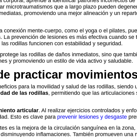
corporal, aprende a identificar patrones incorrectos de
evitar microtraumatismos que a largo plazo pueden degen
nmediatas, promoviendo una mejor alineación y un repart
 la conexión mente-cuerpo, como el yoga o el pilates, pue
. La prevención de lesiones es más efectiva cuando se tr
 las rodillas funcionen con estabilidad y seguridad.
o protege las rodillas de daños inmediatos, sino que tam
ones y promoviendo un estilo de vida activo y saludable.
 de practicar movimiento
icios para la movilidad y salud de las rodillas, siendo
lidad de las rodillas
, permitiendo que las articulaciones
miento articular
. Al realizar ejercicios controlados y en
idad. Esto es clave para
prevenir lesiones y desgaste
prem
es es la mejora de la circulación sanguínea en la zona,
o y disminuyendo inflamaciones. También promueven una me