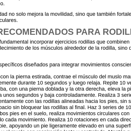
zo.
d no solo mejora la movilidad, sino que también fortale
culares.
 RECOMENDADOS PARA RODIL
 fundamental incorporar ejercicios rodillas que combinen
lecimiento de los músculos alrededor de la rodilla, sin
specíficos diseñados para integrar movimientos consciente
on la pierna estirada, contrae el músculo del muslo mant
emente durante 10 segundos y luego relaja. Repite 10 v
ba, con una pierna doblada y la otra derecha, eleva la p
a unos segundos y baja controladamente. Realiza 3 serie
ntamente con las rodillas alineadas hacia los pies, sin 
cio sin bloquear las rodillas al final. Haz 3 series de 10
 pies en el suelo, realiza movimientos circulares con las
ndo cada movimiento. Realiza 10 rotaciones en cada direc
ie, apoyando un pie ligeramente elevado en una superfic