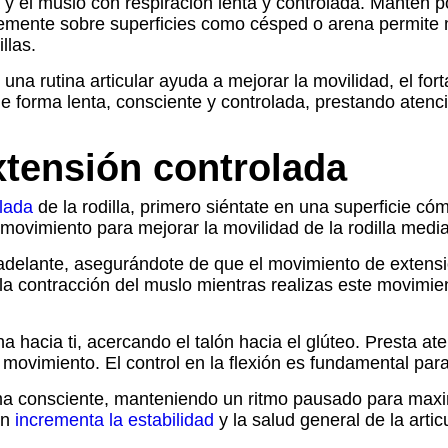
lla y el muslo con respiración lenta y controlada. Mantén
ente sobre superficies como césped o arena permite mo
llas.
una rutina articular ayuda a mejorar la movilidad, el for
e forma lenta, consciente y controlada, prestando atenci
extensión controlada
olada
de la rodilla, primero siéntate en una superficie 
l movimiento para mejorar la movilidad de la rodilla med
delante, asegurándote de que el movimiento de extensió
n la contracción del muslo mientras realizas este movimi
a hacia ti, acercando el talón hacia el glúteo. Presta ate
movimiento. El control en la flexión es fundamental para 
forma consciente, manteniendo un ritmo pausado para maxi
én
incrementa la estabilidad
y la salud general de la artic