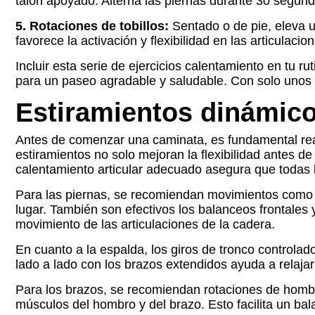
talón apoyado. Alterna las piernas durante 30 segundo
5. Rotaciones de tobillos:
Sentado o de pie, eleva u
favorece la activación y flexibilidad en las articulaci
Incluir esta serie de ejercicios calentamiento en tu r
para un paseo agradable y saludable. Con solo unos
Estiramientos dinámi
Antes de comenzar una caminata, es fundamental real
estiramientos no solo mejoran la flexibilidad antes d
calentamiento articular adecuado asegura que todas l
Para las piernas, se recomiendan movimientos como
lugar. También son efectivos los balanceos frontales 
movimiento de las articulaciones de la cadera.
En cuanto a la espalda, los giros de tronco controla
lado a lado con los brazos extendidos ayuda a relajar
Para los brazos, se recomiendan rotaciones de hombr
músculos del hombro y del brazo. Esto facilita un bala