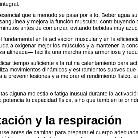
integral.
 esencial que a menudo se pasa por alto. Beber agua suf
ón sanguínea y mejora la función muscular, contribuyendo
minutos antes de comenzar, evitando bebidas muy azuc
l fundamental en la activación muscular y en la eficienc
yuda a oxigenar mejor los músculos y a mantener la con
eza alineada— facilita una marcha más armoniosa y reduc
ar tiempo suficiente a la rutina calentamiento para act
ealiza movimientos dinámicos y estiramientos suaves qu
a a prevenir lesiones y a mejorar el rendimiento físico
as alguna molestia o fatiga inusual durante la activación
lo potencia tu capacidad física, sino que también te bri
tación y la respiración
arse antes de caminar para preparar el cuerpo adecuada