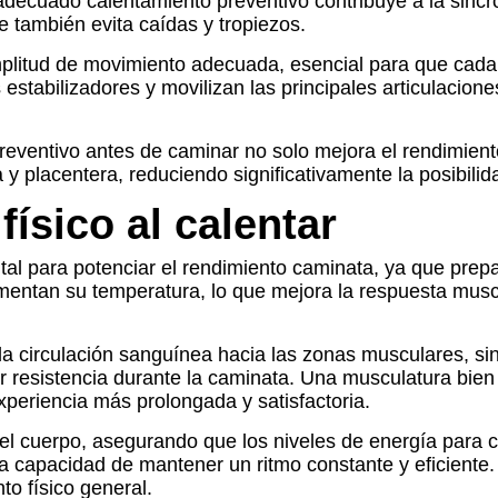
ecuado calentamiento preventivo contribuye a la sincr
ue también evita caídas y tropiezos.
plitud de movimiento adecuada, esencial para que cada p
 estabilizadores y movilizan las principales articulacion
 preventivo antes de caminar no solo mejora el rendimien
placentera, reduciendo significativamente la posibilidad
físico al calentar
tal para potenciar el rendimiento caminata, ya que prepar
umentan su temperatura, lo que mejora la respuesta musc
 la circulación sanguínea hacia las zonas musculares, s
r resistencia durante la caminata. Una musculatura bie
xperiencia más prolongada y satisfactoria.
el cuerpo, asegurando que los niveles de energía para 
a capacidad de mantener un ritmo constante y eficiente.
to físico general.