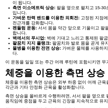
이 됩니다.
측면 이소메트릭 상승:
팔을 옆으로 펼치고 15-3
입니다.
가벼운 탄력 밴드를 이용한 외회전:
고정된 지점에
전근개를 강화합니다.
펜듈럼 운동:
서서 몸을 약간 앞으로 기울이고 팔
합니다.
벽에서의 푸시업:
벽에 기대고 느리고 통제된 팔굽
팔꿈치 지지 플랭크:
팔꿈치와 발로 몸을 곧게 유
물병을 이용한 전면 상승:
가벼운 물체를 사용하지만
다.
이 운동을 일일 또는 주간 어깨 루틴에 포함시키면 무
체중을 이용한 측면 상승
체중을 이용한 측면 상승은 외부 하중 없이 어깨 근육
각근과 기타 안정화 근육을 활성화합니다.
측면 상승을 올바르게 수행하려면, 서서 팔을 옆으로 
움직임에 중점을 두고 근육의 긴장을 지속적으로 유지