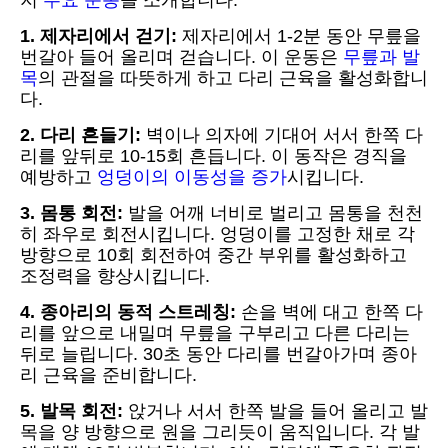
지
주요 운동
을 소개합니다:
1. 제자리에서 걷기:
제자리에서 1-2분 동안 무릎을
번갈아 들어 올리며 걷습니다. 이 운동은
무릎과 발
목
의 관절을 따뜻하게 하고 다리 근육을 활성화합니
다.
2. 다리 흔들기:
벽이나 의자에 기대어 서서 한쪽 다
리를 앞뒤로 10-15회 흔듭니다. 이 동작은 경직을
예방하고
엉덩이의 이동성을 증가
시킵니다.
3. 몸통 회전:
발을 어깨 너비로 벌리고 몸통을 천천
히 좌우로 회전시킵니다. 엉덩이를 고정한 채로 각
방향으로 10회 회전하여 중간 부위를 활성화하고
조정력을 향상시킵니다.
4. 종아리의 동적 스트레칭:
손을 벽에 대고 한쪽 다
리를 앞으로 내밀며 무릎을 구부리고 다른 다리는
뒤로 늘립니다. 30초 동안 다리를 번갈아가며 종아
리 근육을 준비합니다.
5. 발목 회전:
앉거나 서서 한쪽 발을 들어 올리고 발
목을 양 방향으로 원을 그리듯이 움직입니다. 각 발